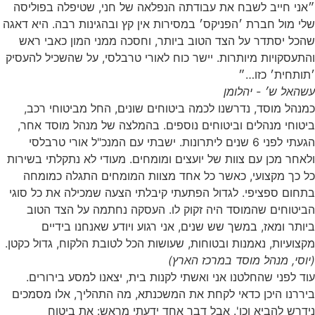
״אני חייב לשבח את עבודתה הנפלאה של חני, שטיפלה בפוליסה
שלי מול חברת ׳הפניקס׳ במסירות אין קץ ובהגינות רבה. היא דאגה
שהכל יסתדר על הצד הטוב ביותר, וחסכה ממני המון כאבי ראש
והתעסקויות מיותרות. יישר כוח לאורי טרבלסי, על שהשכיל להעסיק
׳תותחית׳ כזו…״
עשהאל ש׳ - יהלומן
כמנהל מוסד, נדרשנו לכמה ביטוחים שונים, החל מביטוחי רכב,
ביטוחי מנהלים וביטוחים נוספים. בהמלצה של מנהל מוסד אחר,
הגעתי לפני 6 שנים ליתרונות. ישבתי עם המנכ"ל אורי טרבלסי
ולאחר מכן עם צוות של יועצים ומומחים. מעודי לא נתקלתי בשירות
כל כך מקצועי, כאשר כל אחד מצוות המומחים התגלה כמומחה
בתחום ספציפי. לגדול הפתעתי קיבלתי הצעה שמכילה את כל סוגי
הביטוחים שהמוסד היה זקוק לו. העסקה נחתמה על הצד הטוב
ביותר ומאז, במשך שש שנים, אני רגוע ויודע שאנחנו בידיים
מקצועיות, נאמנות ובטוחות, שעושות הכל לטובת הלקוח, גדול כקטן.
(יוסי, מנהל מוסד במרכז הארץ)
עוד לפני שהחלטנו אני ואשתי לקנות בית, יצאנו למסע בירורים.
ביררנו היכן כדאי לקחת את המשכנתא, מה התהליך, אלו מסמכים
נידרש להביא וכו'. אבל דבר אחד ידעתי מראש: את ביטוח