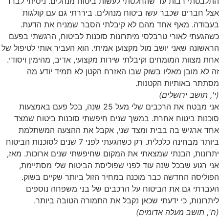
התלבטתי רבות עד שהחלטתי לעשות ביטוח מנהלים. ניסיתי לברר
אצל חברים שכבר עשו ביטוח מנהלים. ביררתי גם עם קולגות
בעבודה. מאף אחד מהם לא קיבלתי הסבר שמניח את הדעת.
כשהגעתי לאורי טרבלסי מיתרונות סוכנות לביטוח, הרגשתי בפעם
הראשונה שאני יושב מול מקצוען אמיתי. הוא העביר אותי לטיפול של
אחת מצוות המומחים וקיבלתי שירות מקצועי, אדיב, מהימין ויסודי.
זה לא מובן מאליו בשוק שבו האזרח הקטן לא תמיד יודע מה
מסתתר באותיות הקטנות.
(י', תושב ירושלים)
אני מבטח את הרכבים שלי מעל 25 שנה, בכל פעם באמצעות
סוכנות ביטוח אחרת. במשך שנים חיפשתי סוכנות ביטוח שמצד
אחד ארגיש בה בבית ומצד שני, אקבל את ההצעה המשתלמת
ביותר מבחינה כלכלית. רק כשהגעתי לפני 7 שנים לסוכנות הביטוח
יתרונות, הבנתי שמצאתי את המקום שחיפשתי שנים ארוכות. מאז,
אני רגוע שבכל שנה עוד לפני שפוליסת הביטוח שלי מסתיימת,
הפוליסה החדשה כבר מוכנה במחיר הזול ביותר שקיים בשוק.
העברתי גם את הביטוח על הרכבים של בני משפחה נוספים
ליתרונות, כי ידעתי שכאן נקבל את התמורה הטובה ביותר.
(ח', תושב מעלה אדומים)